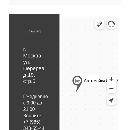
г.
Москва
ул.
Перерва,
д.19,
стр.5
Ежедневно
с 9.00 до
21.00
Звоните:
+7 (985)
343-55-44