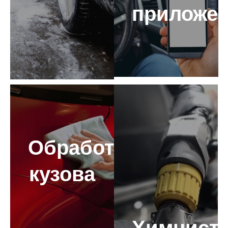
приложе
Обработка
кузова
Химчист