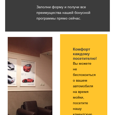
Заполни форму и получи все
преимущества нашей бонусной
программы прямо сейчас.
Комфорт
каждому
посетителю!
Вы можете
не
беспокоиться
о вашем
автомобиля
на время
мойки,
посетите
нашу
клиентскую