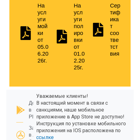
На
На
Сер
усл
усл
тиф
уги
уги
ика
мой
пол
т
ки
иро
соо
от
вки
тве
05.0
от
тст
6.20
01.0
вия
26г.
2.20
25г.
Уважаемые клиенты!
В настоящий момент в связи с
Доступно
санкциями, наше мобильное
в Google
приложение в App Store не доступно!
Play
Инструкция по установке мобильного
Загрузите
приложения на IOS расположена по
в App
ссылке