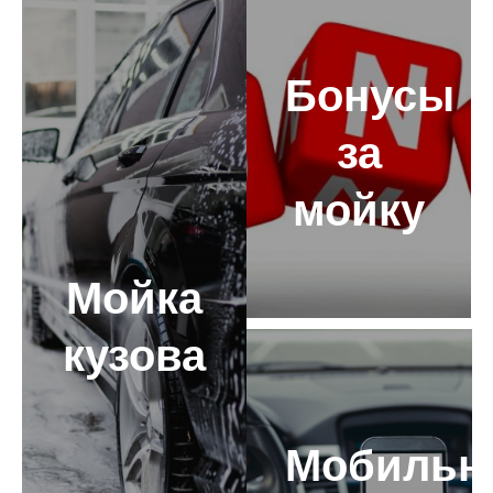
Бонусы
за
мойку
Мойка
кузова
Мобильн